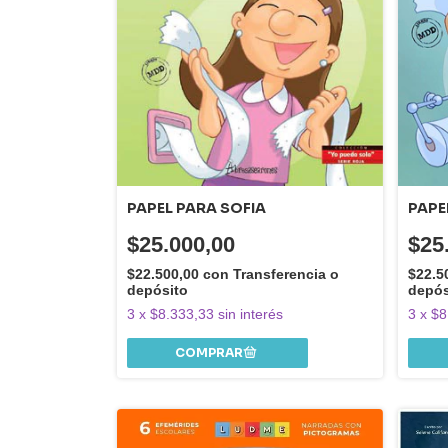
PAPE
PAPEL PARA SOFIA
$25
$25.000,00
$22.5
$22.500,00
con
Transferencia o
depós
depósito
3
x
$8
3
x
$8.333,33
sin interés