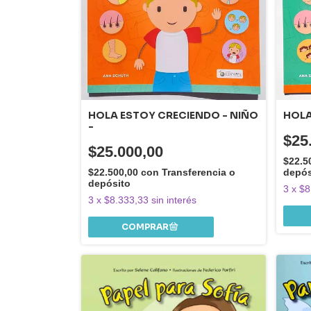
HOLA ESTOY CRECIENDO - NIÑO
HOLA
-
$25
$25.000,00
$22.5
$22.500,00
con
Transferencia o
depós
depósito
3
x
$8
3
x
$8.333,33
sin interés