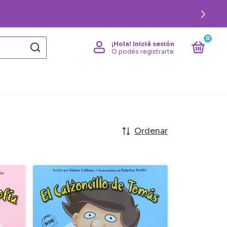
000
0
¡Hola!
Iniciá sesión
O podés registrarte
Ordenar