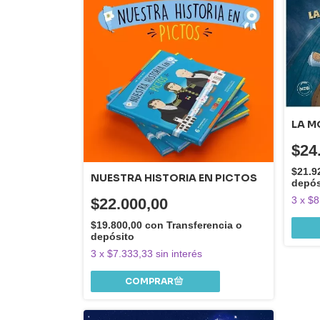
LA M
$24
$21.9
NUESTRA HISTORIA EN PICTOS
depós
3
x
$8
$22.000,00
$19.800,00
con
Transferencia o
depósito
3
x
$7.333,33
sin interés