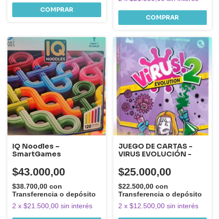
IQ Noodles –
JUEGO DE CARTAS -
SmartGames
VIRUS EVOLUCIÓN -
$43.000,00
$25.000,00
$38.700,00
con
$22.500,00
con
Transferencia o depósito
Transferencia o depósito
2
x
$21.500,00
sin interés
2
x
$12.500,00
sin interés