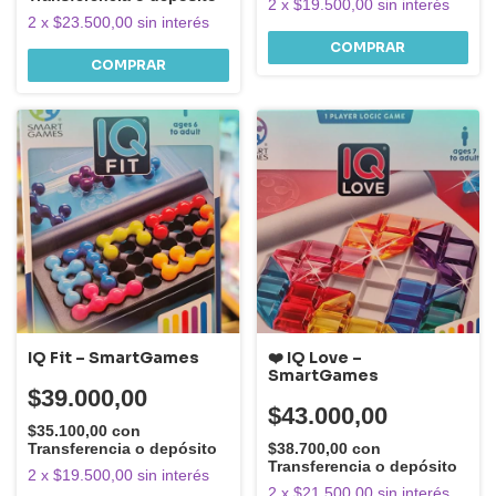
2
x
$19.500,00
sin interés
2
x
$23.500,00
sin interés
IQ Fit – SmartGames
❤️ IQ Love –
SmartGames
$39.000,00
$43.000,00
$35.100,00
con
Transferencia o depósito
$38.700,00
con
Transferencia o depósito
2
x
$19.500,00
sin interés
2
x
$21.500,00
sin interés