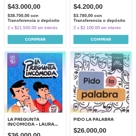
$43.000,00
$4.200,00
$38.700,00
con
$3.780,00
con
Transferencia o depósito
Transferencia o depósito
2
x
$21.500,00
sin interés
2
x
$2.100,00
sin interés
COMPRAR
LA PREGUNTA
PIDO LA PALABRA
INCOMODA - LAURA
LEWIN -
$26.000,00
$36.000,00