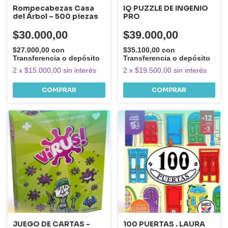
Rompecabezas Casa
IQ PUZZLE DE INGENIO
del Árbol – 500 piezas
PRO
$30.000,00
$39.000,00
$27.000,00
con
$35.100,00
con
Transferencia o depósito
Transferencia o depósito
2
x
$15.000,00
sin interés
2
x
$19.500,00
sin interés
JUEGO DE CARTAS -
100 PUERTAS . LAURA