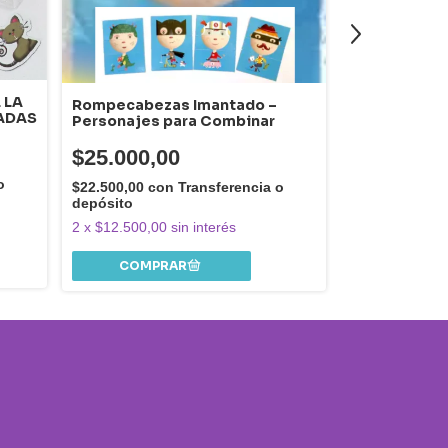
 LA
Rompecabezas Imantado –
HABÍA UNA VE
TADAS
Personajes para Combinar
y narrar histo
$25.000,00
$27.000,
o
$22.500,00
con
Transferencia o
$24.300,00
co
depósito
depósito
2
x
$12.500,00
sin interés
2
x
$13.500,00
COMPR