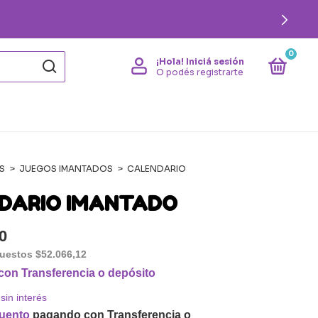
0
¡Hola!
Iniciá sesión
O podés registrarte
S
>
JUEGOS IMANTADOS
>
CALENDARIO
DARIO IMANTADO
0
puestos
$52.066,12
con
Transferencia o depósito
sin interés
uento
pagando con Transferencia o