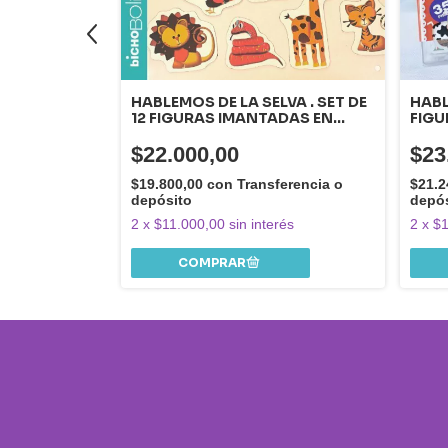
HABLEMOS DE LA SELVA . SET DE
HABL
EZAS
12 FIGURAS IMANTADAS EN
FIGU
CAJA CRISTAL
$22.000,00
$23
ferencia o
$19.800,00
con
Transferencia o
$21.2
depósito
depó
rés
2
x
$11.000,00
sin interés
2
x
$1