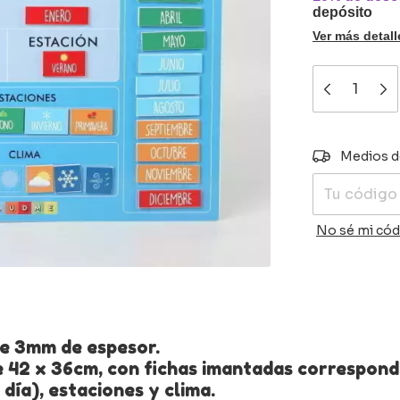
depósito
Ver más detall
Entregas para
Medios d
No sé mi cód
de 3mm de espesor.
e 42 x 36cm, con fichas imantadas correspond
día), estaciones y clima.