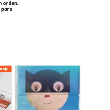
n orden.
s para