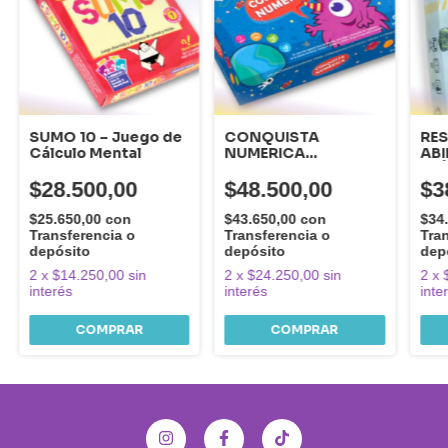
SUMO 10 – Juego de
CONQUISTA
RE
Cálculo Mental
NUMERICA
ABI
(fortalece el
IM
reconocimiento de
(IM
$28.500,00
$48.500,00
$3
números, el cálculo
ING
mental y el valor
$25.650,00
con
$43.650,00
con
$34
posicional de las
Transferencia o
Transferencia o
Tra
cifras)
depósito
depósito
dep
2
x
$14.250,00
sin
2
x
$24.250,00
sin
2
x
interés
interés
inte