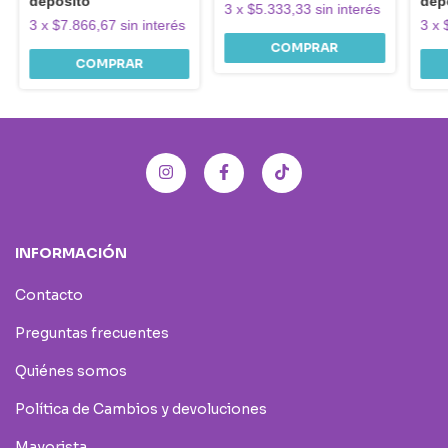
depósito
dep
3
x
$5.333,33
sin interés
3
x
$7.866,67
sin interés
3
x
INFORMACIÓN
Contacto
Preguntas frecuentes
Quiénes somos
Política de Cambios y devoluciones
Mayorista