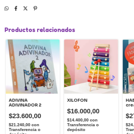
Productos relacionados
ADIVINA
XILOFON
HAB
ADIVINADOR 2
cre
narr
$16.000,00
$23.600,00
$2
$14.400,00
con
$21.240,00
con
Transferencia o
$24
Transferencia o
depósito
Tra