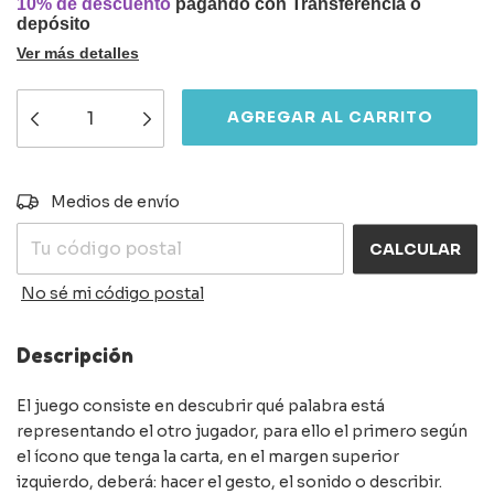
10% de descuento
pagando con Transferencia o
depósito
Ver más detalles
CAMBIAR CP
Entregas para el CP:
Medios de envío
CALCULAR
No sé mi código postal
Descripción
El juego consiste en descubrir qué palabra está
representando el otro jugador, para ello el primero según
el ícono que tenga la carta, en el margen superior
izquierdo, deberá: hacer el gesto, el sonido o describir.