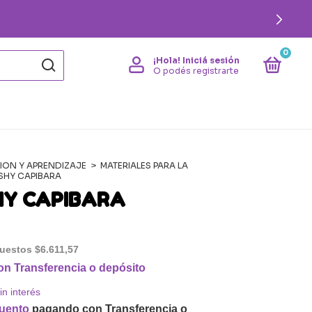
 3 CUOTAS SIN INTERÉS EN COMPRAS SUPERIORES A $100.
0
¡Hola!
Iniciá sesión
O podés registrarte
ION Y APRENDIZAJE
>
MATERIALES PARA LA
SHY CAPIBARA
HY CAPIBARA
puestos
$6.611,57
on
Transferencia o depósito
in interés
uento
pagando con Transferencia o