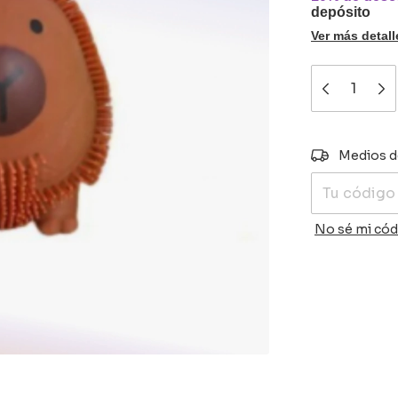
depósito
Ver más detall
Entregas para
Medios d
No sé mi cód