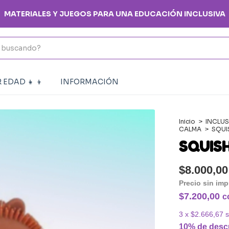
💳
 EDAD 👧 👦
INFORMACIÓN
Inicio
>
INCLUS
CALMA
>
SQUI
SQUIS
$8.000,00
Precio sin im
$7.200,00
c
3
x
$2.666,67
s
10% de desc