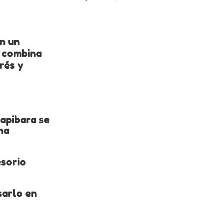
an un
y combina
rés y
Capibara se
na
esorio
sarlo en