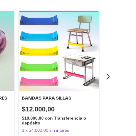
RÉS
BANDAS PARA SILLAS
ANIMALITO 
$12.000,00
$32.000,
$10.800,00
con
Transferencia o
$28.800,00
co
depósito
depósito
3
x
$4.000,00
sin interés
3
x
$10.666,67