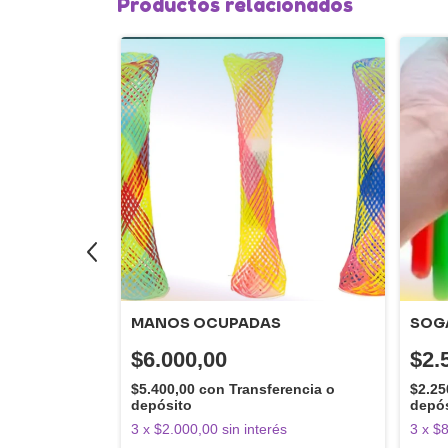
Productos relacionados
MANOS OCUPADAS
SOGA
$6.000,00
$2.
rencia o
$5.400,00
con
Transferencia o
$2.25
depósito
depó
és
3
x
$2.000,00
sin interés
3
x
$8