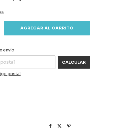
es
CAMBIAR CP
 el CP:
e envío
CALCULAR
igo postal