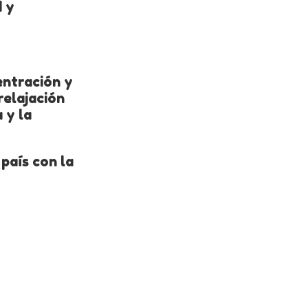
d y
entración y
relajación
 y la
país con la