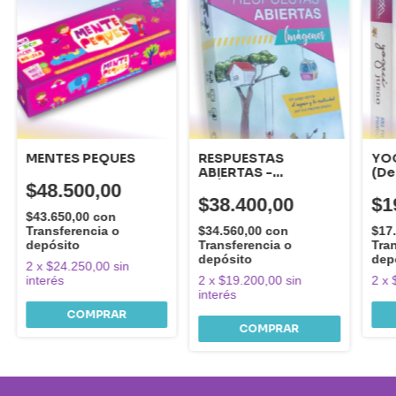
MENTES PEQUES
RESPUESTAS
YO
ABIERTAS -
(De
IMÁGENES
mov
$48.500,00
(IMAGINACION E
res
$38.400,00
$1
INGENIO)
cal
$43.650,00
con
Transferencia o
$34.560,00
con
$17
depósito
Transferencia o
Tra
depósito
dep
2
x
$24.250,00
sin
interés
2
x
$19.200,00
sin
2
x
interés