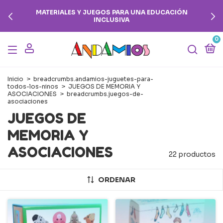
💳 3 CUOTAS SIN INTERÉS EN COMPRAS SUPERIORES A
$100.000
0
Inicio
>
breadcrumbs.andamios-juguetes-para-
todos-los-ninos
>
JUEGOS DE MEMORIA Y
ASOCIACIONES
>
breadcrumbs.juegos-de-
asociaciones
JUEGOS DE
MEMORIA Y
ASOCIACIONES
22 productos
ORDENAR