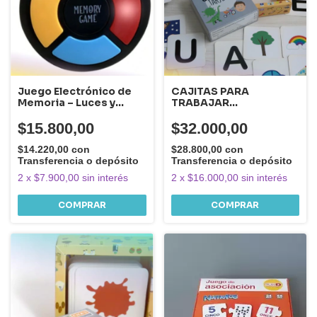
Juego Electrónico de
CAJITAS PARA
Memoria – Luces y
TRABAJAR
Sonidos
CONCEPTOS
PRENUMÉRICOS,
$15.800,00
$32.000,00
NÚMEROS Y VOCALES
$14.220,00
con
$28.800,00
con
Transferencia o depósito
Transferencia o depósito
2
x
$7.900,00
sin interés
2
x
$16.000,00
sin interés