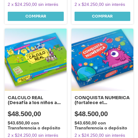
2
x
$24.250,00
sin interés
2
x
$24.250,00
sin interés
CALCULO REAL
CONQUISTA NUMERICA
(Desafía a los niños a
(fortalece el
resolver enigmas,
reconocimiento de
adivinanzas y cálculos
números, el cálculo
$48.500,00
$48.500,00
matemáticos )
mental y el valor
posicional de las cifras)
$43.650,00
con
$43.650,00
con
Transferencia o depósito
Transferencia o depósito
2
x
$24.250,00
sin interés
2
x
$24.250,00
sin interés