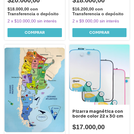
$20.000,00
$18.000,00
$18.000,00
con
$16.200,00
con
Transferencia o depósito
Transferencia o depósito
2
x
$10.000,00
sin interés
2
x
$9.000,00
sin interés
Pizarra magnética con
borde color 22 x 30 cm
$17.000,00