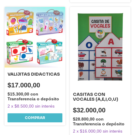
VALIJITAS DIDACTICAS
$17.000,00
CASITAS CON
$15.300,00
con
VOCALES (A,E,I,O,U)
Transferencia o depósito
2
x
$8.500,00
sin interés
$32.000,00
COMPRAR
$28.800,00
con
Transferencia o depósito
2
x
$16.000,00
sin interés