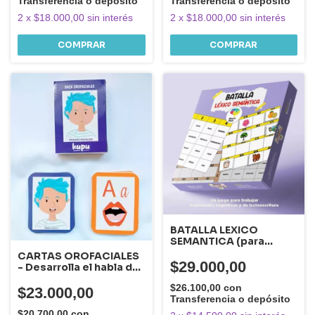
Transferencia o depósito
Transferencia o depósito
2
x
$18.000,00
sin interés
2
x
$18.000,00
sin interés
BATALLA LEXICO
SEMANTICA (para
fortalecer el lenguaje,
CARTAS OROFACIALES
la lectura y las
$29.000,00
- Desarrolla el habla de
habilidades cognitivas)
los más pequeños de
$26.100,00
con
manera divertida y
$23.000,00
Transferencia o depósito
efectiva -
$20.700,00
con