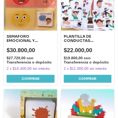
SEMAFORO
PLANTILLA DE
EMOCIONAL Y
CONDUCTAS
CONDUCTUAL
ADECUADAS E
INADECUADAS
$30.800,00
$22.000,00
$27.720,00
con
$19.800,00
con
Transferencia o depósito
Transferencia o depósito
2
x
$15.400,00
sin interés
2
x
$11.000,00
sin interés