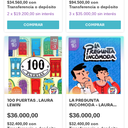
$34.560,00
con
$94.500,00
con
Transferencia o depósito
Transferencia o depósito
2
x
$19.200,00
sin interés
3
x
$35.000,00
sin interés
100 PUERTAS . LAURA
LA PREGUNTA
LEWIN
INCOMODA - LAURA
LEWIN -
$36.000,00
$36.000,00
$32.400,00
con
$32.400,00
con