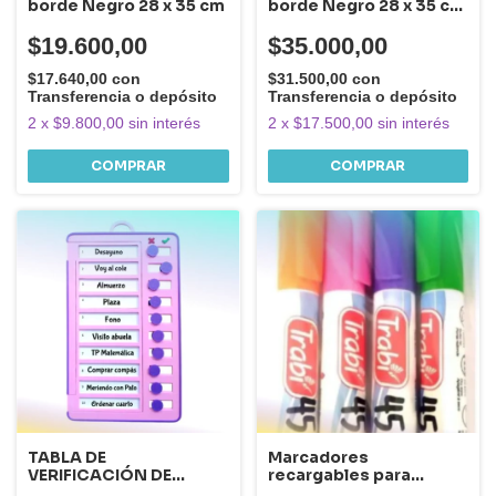
borde Negro 28 x 35 cm
borde Negro 28 x 35 cm
+ bitácora abecedario y
números
$19.600,00
$35.000,00
$17.640,00
con
$31.500,00
con
Transferencia o depósito
Transferencia o depósito
2
x
$9.800,00
sin interés
2
x
$17.500,00
sin interés
COMPRAR
TABLA DE
Marcadores
VERIFICACIÓN DE
recargables para
TAREAS PARA
pizarra blanca