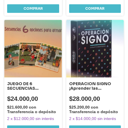
JUEGO DE 6
OPERACION SIGNO
SECUENCIAS
¡Aprender las
TEMPORALES
operaciones
matemáticas jugando!
$24.000,00
$28.000,00
$21.600,00
con
$25.200,00
con
Transferencia o depósito
Transferencia o depósito
2
x
$12.000,00
sin interés
2
x
$14.000,00
sin interés