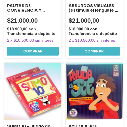
PAUTAS DE
ABSURDOS VISUALES
CONVIVENCIA Y
(estimula el lenguaje y
RESPETO Aprender a
el pensamiento )
convivir también se
$21.000,00
$21.000,00
juega
$18.900,00
con
$18.900,00
con
Transferencia o depósito
Transferencia o depósito
2
x
$10.500,00
sin interés
2
x
$10.500,00
sin interés
SUMO 10 – Juego de
AYUDA A JOE