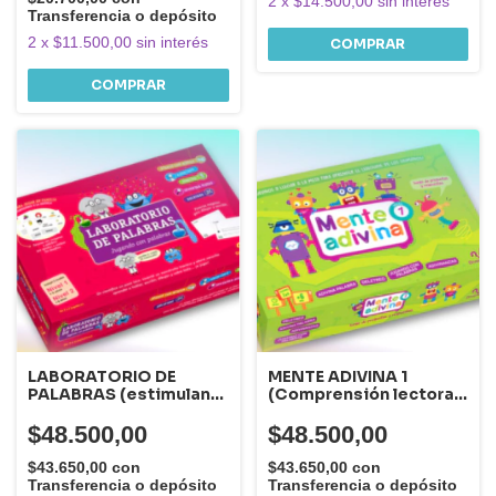
2
x
$14.500,00
sin interés
Transferencia o depósito
2
x
$11.500,00
sin interés
LABORATORIO DE
MENTE ADIVINA 1
PALABRAS (estimulan
(Comprensión lectora,
el lenguaje, la lectura y
la abstracción y fluidez
la escritura )
verbal, el razonamiento
$48.500,00
$48.500,00
lógico y la
discriminación
$43.650,00
con
$43.650,00
con
fonémica.)
Transferencia o depósito
Transferencia o depósito