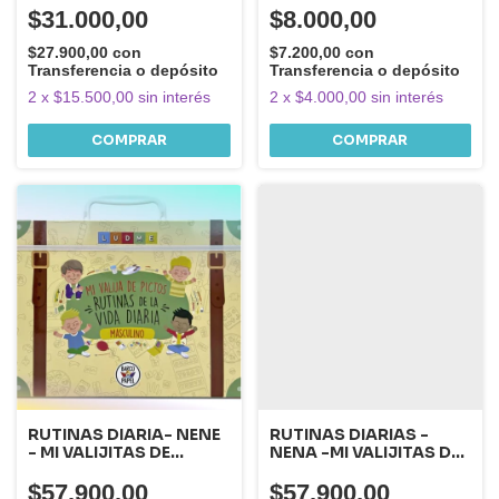
ORGANIZAR LA RUTINA
$31.000,00
$8.000,00
DIARIA
$27.900,00
con
$7.200,00
con
Transferencia o depósito
Transferencia o depósito
2
x
$15.500,00
sin interés
2
x
$4.000,00
sin interés
RUTINAS DIARIA- NENE
RUTINAS DIARIAS -
- MI VALIJITAS DE
NENA -MI VALIJITAS DE
PICTOS -
PICTOS -
$57.900,00
$57.900,00