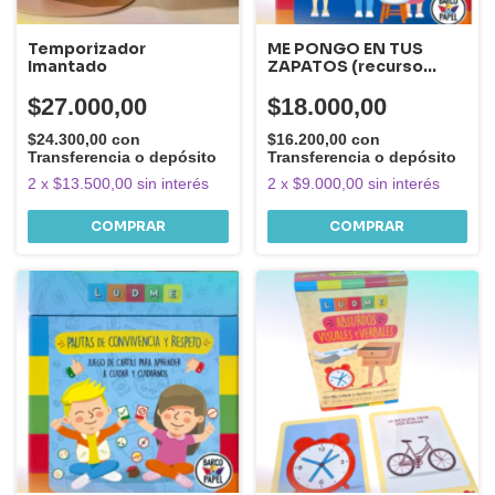
Temporizador
ME PONGO EN TUS
Imantado
ZAPATOS (recurso
terapéutico para
aprender a reconocer,
$27.000,00
$18.000,00
comprender y
gestionar las
$24.300,00
con
$16.200,00
con
emociones.)
Transferencia o depósito
Transferencia o depósito
2
x
$13.500,00
sin interés
2
x
$9.000,00
sin interés
COMPRAR