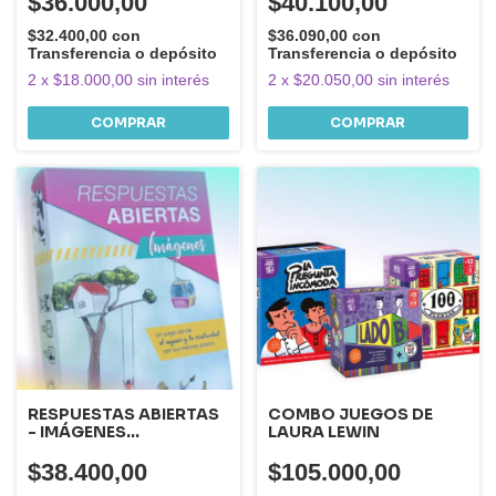
$36.000,00
$40.100,00
todas las edades.
$32.400,00
con
$36.090,00
con
Transferencia o depósito
Transferencia o depósito
2
x
$18.000,00
sin interés
2
x
$20.050,00
sin interés
RESPUESTAS ABIERTAS
COMBO JUEGOS DE
- IMÁGENES
LAURA LEWIN
(IMAGINACION E
INGENIO)
$38.400,00
$105.000,00