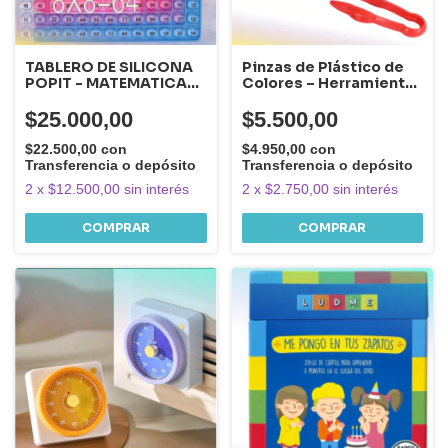
TABLERO DE SILICONA
Pinzas de Plástico de
POPIT - MATEMATICA-
Colores – Herramienta
Suma y multiplicación
para Motricidad Fina
$25.000,00
$5.500,00
$22.500,00
con
$4.950,00
con
Transferencia o depósito
Transferencia o depósito
2
x
$12.500,00
sin interés
2
x
$2.750,00
sin interés